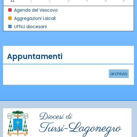
31
1
2
3
4
5
6
Agenda del Vescovo
Aggregazioni Laicali
Uffici diocesani
Appuntamenti
archivio