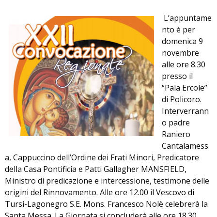
L’appuntame
nto è per
domenica 9
novembre
alle ore 8.30
presso il
“Pala Ercole”
di Policoro.
Interverrann
o padre
Raniero
Cantalamess
a, Cappuccino dell’Ordine dei Frati Minori, Predicatore
della Casa Pontificia e Patti Gallagher MANSFIELD,
Ministro di predicazione e intercessione, testimone delle
origini del Rinnovamento. Alle ore 12.00 il Vescovo di
Tursi-Lagonegro S.E. Mons. Francesco Nolè celebrerà la
Santa Messa. La Giornata si concluderà alle ore 18.30