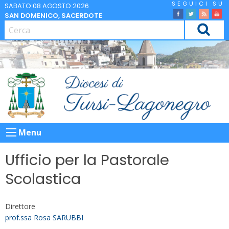
Skip
SABATO 08 AGOSTO 2026
SAN DOMENICO, SACERDOTE
to
facebook
Twitter
Feed
Yo
content
CERCA
Menu
Ufficio per la Pastorale
Scolastica
Direttore
prof.ssa Rosa SARUBBI