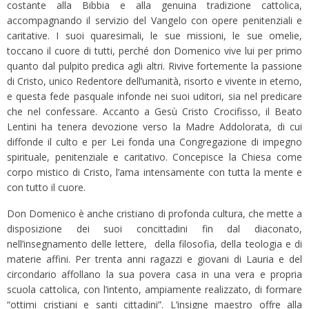
costante alla Bibbia e alla genuina tradizione cattolica,
accompagnando il servizio del Vangelo con opere penitenziali e
caritative. I suoi quaresimali, le sue missioni, le sue omelie,
toccano il cuore di tutti, perché don Domenico vive lui per primo
quanto dal pulpito predica agli altri. Rivive fortemente la passione
di Cristo, unico Redentore dell’umanità, risorto e vivente in eterno,
e questa fede pasquale infonde nei suoi uditori, sia nel predicare
che nel confessare. Accanto a Gesù Cristo Crocifisso, il Beato
Lentini ha tenera devozione verso la Madre Addolorata, di cui
diffonde il culto e per Lei fonda una Congregazione di impegno
spirituale, penitenziale e caritativo. Concepisce la Chiesa come
corpo mistico di Cristo, l’ama intensamente con tutta la mente e
con tutto il cuore.
Don Domenico è anche cristiano di profonda cultura, che mette a
disposizione dei suoi concittadini fin dal diaconato,
nell’insegnamento delle lettere, della filosofia, della teologia e di
materie affini. Per trenta anni ragazzi e giovani di Lauria e del
circondario affollano la sua povera casa in una vera e propria
scuola cattolica, con l’intento, ampiamente realizzato, di formare
“ottimi cristiani e santi cittadini”. L’insigne maestro offre alla