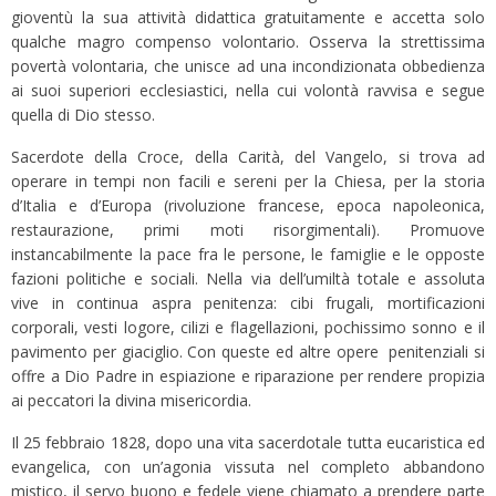
gioventù la sua attività didattica gratuitamente e accetta solo
qualche magro compenso volontario. Osserva la strettissima
povertà volontaria, che unisce ad una incondizionata obbedienza
ai suoi superiori ecclesiastici, nella cui volontà ravvisa e segue
quella di Dio stesso.
Sacerdote della Croce, della Carità, del Vangelo, si trova ad
operare in tempi non facili e sereni per la Chiesa, per la storia
d’Italia e d’Europa (rivoluzione francese, epoca napoleonica,
restaurazione, primi moti risorgimentali). Promuove
instancabilmente la pace fra le persone, le famiglie e le opposte
fazioni politiche e sociali. Nella via dell’umiltà totale e assoluta
vive in continua aspra penitenza: cibi frugali, mortificazioni
corporali, vesti logore, cilizi e flagellazioni, pochissimo sonno e il
pavimento per giaciglio. Con queste ed altre opere penitenziali si
offre a Dio Padre in espiazione e riparazione per rendere propizia
ai peccatori la divina misericordia.
Il 25 febbraio 1828, dopo una vita sacerdotale tutta eucaristica ed
evangelica, con un’agonia vissuta nel completo abbandono
mistico, il servo buono e fedele viene chiamato a prendere parte