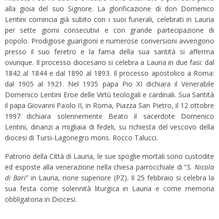
alla gioia del suo Signore. La glorificazione di don Domenico
Lentini comincia già subito con i suoi funerali, celebrati in Lauria
per sette giorni consecutivi e con grande partecipazione di
popolo. Prodigiose guarigioni e numerose conversioni avvengono
presso il suo feretro e la fama della sua santità si afferma
ovunque. Il processo diocesano si celebra a Lauria in due fasi: dal
1842 al 1844 e dal 1890 al 1893. Il processo apostolico a Roma:
dal 1905 al 1921. Nel 1935 papa Pio XI dichiara il Venerabile
Domenico Lentini Eroe delle Virtù teologali e cardinali. Sua Santità
il papa Giovanni Paolo II, in Roma, Piazza San Pietro, il 12 ottobre
1997 dichiara solennemente Beato il sacerdote Domenico
Lentini, dinanzi a migliaia di fedeli, su richiesta del vescovo della
diocesi di Tursi-Lagonegro mons. Rocco Talucci.
Patrono della Città di Lauria, le sue spoglie mortali sono custodite
ed esposte alla venerazione nella chiesa parrocchiale di “
S. Nicola
di Bari
” in Lauria, rione superiore (PZ). Il 25 febbraio si celebra la
sua festa come solennità liturgica in Lauria e come memoria
obbligatoria in Diocesi.