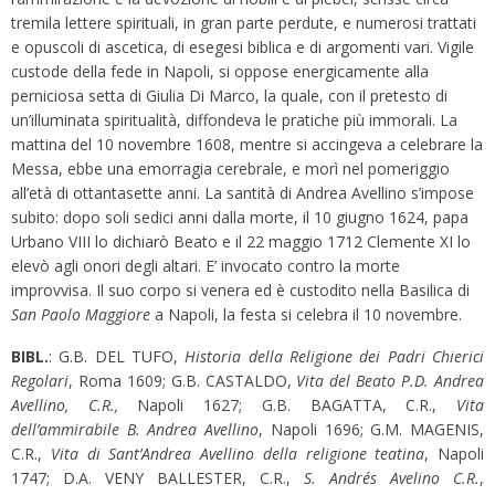
tremila lettere spirituali, in gran parte perdute, e numerosi trattati
e opuscoli di ascetica, di esegesi biblica e di argomenti vari. Vigile
custode della fede in Napoli, si oppose energicamente alla
perniciosa setta di Giulia Di Marco, la quale, con il pretesto di
un’illuminata spiritualità, diffondeva le pratiche più immorali. La
mattina del 10 novembre 1608, mentre si accingeva a celebrare la
Messa, ebbe una emorragia cerebrale, e morì nel pomeriggio
all’età di ottantasette anni. La santità di Andrea Avellino s’impose
subito: dopo soli sedici anni dalla morte, il 10 giugno 1624, papa
Urbano VIII lo dichiarò Beato e il 22 maggio 1712 Clemente XI lo
elevò agli onori degli altari. E’ invocato contro la morte
improvvisa. Il suo corpo si venera ed è custodito nella Basilica di
San Paolo Maggiore
a Napoli, la festa si celebra il 10 novembre.
BIBL.
: G.B. DEL TUFO,
Historia della Religione dei Padri Chierici
Regolari
, Roma 1609; G.B. CASTALDO,
Vita del Beato P.D. Andrea
Avellino, C.R.,
Napoli 1627; G.B. BAGATTA, C.R.,
Vita
dell’ammirabile B. Andrea Avellino
, Napoli 1696; G.M. MAGENIS,
C.R.,
Vita di Sant’Andrea Avellino della religione teatina
, Napoli
1747; D.A. VENY BALLESTER, C.R.,
S. Andrés Avelino C.R.
,