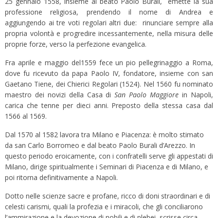
25 gennaio 1558, insieme al beato Paolo Burali, emette la sua
professione religiosa, prendendo il nome di Andrea e
aggiungendo ai tre voti regolari altri due: rinunciare sempre alla
propria volontà e progredire incessantemente, nella misura delle
proprie forze, verso la perfezione evangelica.
Fra aprile e maggio del1559 fece un pio pellegrinaggio a Roma,
dove fu ricevuto da papa Paolo IV, fondatore, insieme con san
Gaetano Tiene, dei Chierici Regolari (1524). Nel 1560 fu nominato
maestro dei novizi della Casa di
San Paolo Maggiore
in Napoli,
carica che tenne per dieci anni. Preposto della stessa casa dal
1566 al 1569.
Dal 1570 al 1582 lavora tra Milano e Piacenza: è molto stimato
da san Carlo Borromeo e dal beato Paolo Burali d’Arezzo. In
questo periodo eroicamente, con i confratelli serve gli appestati di
Milano, dirige spiritualmente i Seminari di Piacenza e di Milano, e
poi ritorna definitivamente a Napoli.
Dotto nelle scienze sacre e profane, ricco di doni straordinari e di
celesti carismi, quali la profezia e i miracoli, che gli conciliarono
l’ammirazione e la devozione di nobili e di plebei, scrisse circa