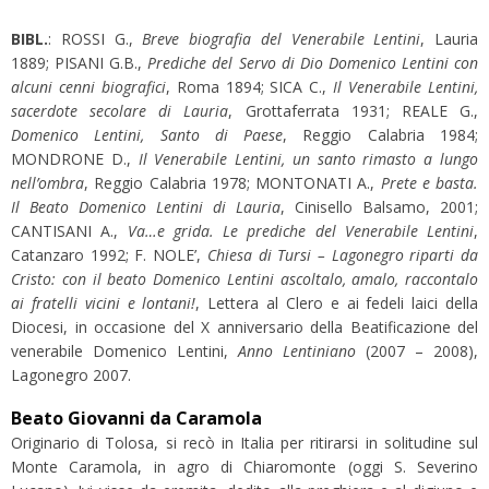
BIBL.
: ROSSI G.,
Breve biografia del Venerabile Lentini
, Lauria
1889; PISANI G.B.,
Prediche del Servo di Dio Domenico Lentini con
alcuni cenni biografici
, Roma 1894; SICA C.,
Il Venerabile Lentini,
sacerdote secolare di Lauria
, Grottaferrata 1931; REALE G.,
Domenico Lentini, Santo di Paese
, Reggio Calabria 1984;
MONDRONE D.,
Il Venerabile Lentini, un santo rimasto a lungo
nell’ombra
, Reggio Calabria 1978; MONTONATI A.,
Prete e basta.
Il Beato Domenico Lentini di Lauria
, Cinisello Balsamo, 2001;
CANTISANI A.,
Va…e grida. Le prediche del Venerabile Lentini
,
Catanzaro 1992; F. NOLE’,
Chiesa di Tursi – Lagonegro riparti da
Cristo: con il beato Domenico Lentini ascoltalo, amalo, raccontalo
ai fratelli vicini e lontani!
, Lettera al Clero e ai fedeli laici della
Diocesi, in occasione del X anniversario della Beatificazione del
venerabile Domenico Lentini,
Anno Lentiniano
(2007 – 2008),
Lagonegro 2007.
Beato Giovanni da Caramola
Originario di Tolosa, si recò in Italia per ritirarsi in solitudine sul
Monte Caramola, in agro di Chiaromonte (oggi S. Severino