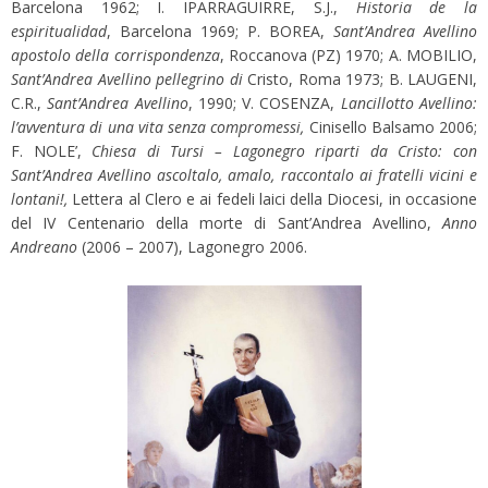
Barcelona 1962; I. IPARRAGUIRRE, S.J.,
Historia de la
espiritualidad
, Barcelona 1969; P. BOREA,
Sant’Andrea Avellino
apostolo della corrispondenza
, Roccanova (PZ) 1970; A. MOBILIO,
Sant’Andrea Avellino pellegrino di
Cristo, Roma 1973; B. LAUGENI,
C.R.,
Sant’Andrea Avellino
, 1990; V. COSENZA,
Lancillotto Avellino:
l’avventura di una vita senza compromessi,
Cinisello Balsamo 2006;
F. NOLE’,
Chiesa di Tursi – Lagonegro riparti da Cristo: con
Sant’Andrea Avellino ascoltalo, amalo, raccontalo ai fratelli vicini e
lontani!,
Lettera al Clero e ai fedeli laici della Diocesi, in occasione
del IV Centenario della morte di Sant’Andrea Avellino,
Anno
Andreano
(2006 – 2007), Lagonegro 2006.