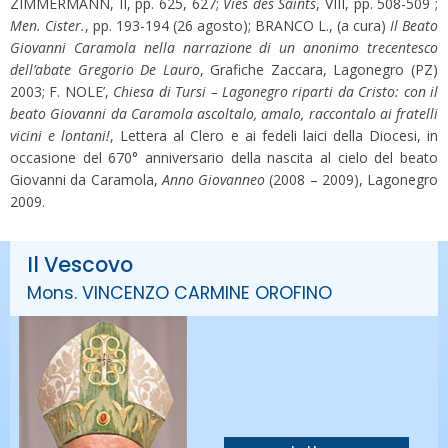
ZIMMERMANN, II, pp. 625, 627;
Vies des Saints
, VIII, pp. 508-509 ;
Men. Cister.
, pp. 193-194 (26 agosto); BRANCO L., (a cura)
Il Beato
Giovanni Caramola nella narrazione di un anonimo trecentesco
dell’abate Gregorio De Lauro
, Grafiche Zaccara, Lagonegro (PZ)
2003; F. NOLE’,
Chiesa di Tursi – Lagonegro riparti da Cristo: con il
beato Giovanni da Caramola ascoltalo, amalo, raccontalo ai fratelli
vicini e lontani!
, Lettera al Clero e ai fedeli laici della Diocesi, in
occasione del 670° anniversario della nascita al cielo del beato
Giovanni da Caramola,
Anno Giovanneo
(2008 – 2009), Lagonegro
2009.
Il Vescovo
Mons. VINCENZO CARMINE OROFINO