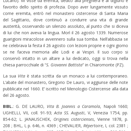
Lucano). Ivi visse da eremita, dedito alla preghiera e al digiuno e
favorito dello spirito di profezia. Dopo aver lungamente vissuto
come eremita, entrò nel monastero cistercense di Santa Maria
del Sagittario, dove continuò a condurre una vita di grande
austerità, osservando un silenzio assoluto, al punto che si diceva
di lui che non aveva la lingua. Morì il 26 agosto 1339. Numerose
guarigioni miracolose avvennero sulla sua tomba. Nell’abbazia se
ne celebrava la festa il 26 agosto con lezioni proprie e ogni giorno
se ne faceva memoria alle Lodi e ai Vespri. Il suo corpo si
conservò intatto in un altare a lui dedicato, oggi si trova nella
chiesa parrocchiale di “
S. Giovanni Battista
” in Chiaromonte (PZ).
La sua
Vita
è stata scritta da un monaco a lui contemporaneo.
L’abate del monastero, Gregorio De Lauro, vi aggiunse delle note
pubblicate nel 1660. E’ iscritto nel Menologio Cistercense alla data
del 26 agosto.
BIBL.
: G. DE LAURO,
Vita B. Joannis a Caramola
, Napoli 1660;
UGHELLI, VII, coll. 91-93;
Acta SS. Augusti
, V, Venezia 1754, pp.
854-62; L. JANAUSCHEK,
Origines cistercienses
, Vienne 1878, p.
208 ; BHL, I, p. 646, n. 4369 ; CHEVALIER,
Répertoire
, I, col. 2381 ;