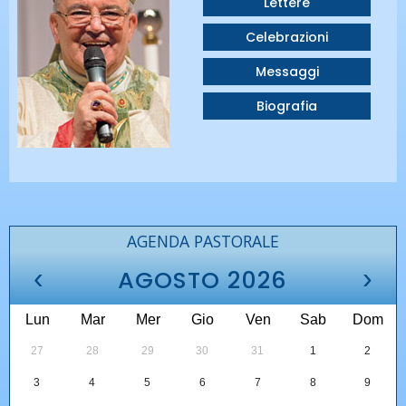
Lettere
Celebrazioni
Messaggi
Biografia
AGENDA PASTORALE
‹
›
AGOSTO 2026
Lun
Mar
Mer
Gio
Ven
Sab
Dom
27
28
29
30
31
1
2
3
4
5
6
7
8
9