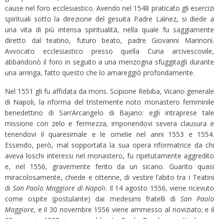
cause nel foro ecclesiastico. Avendo nel 1548 praticato gli esercizi
spirituali sotto la direzione del gesuita Padre Laìnez, si diede a
una vita di più intensa spiritualità, nella quale fu saggiamente
diretto dal teatino, futuro beato, padre Giovanni Marinoni.
Avvocato ecclesiastico presso quella Curia arcivescovile,
abbandonò il foro in seguito a una menzogna sfuggitagli durante
una arringa, fatto questo che lo amareggiò profondamente.
Nel 1551 gli fu affidata da mons. Scipione Rebiba, Vicario generale
di Napoli, la riforma del tristemente noto monastero femminile
benedettino di San’Arcangelo di Bajano: egli intraprese tale
missione con zelo e fermezza, imponendovi severa clausura e
tenendovi il quaresimale e le omelie nel anni 1553 e 1554.
Essendo, però, mal sopportata la sua opera riformatrice da chi
aveva loschi interessi nel monastero, fu ripetutamente aggredito
e, nel 1556, gravemente ferito da un sicario. Guarito quasi
miracolosamente, chiede e ottenne, di vestire l’abito tra i Teatini
di
San Paolo Maggiore di Napoli
. Il 14 agosto 1556, viene ricevuto
come ospite (postulante) dai medesimi fratelli di
San Paolo
Maggiore
, e il 30 novembre 1556 viene ammesso al noviziato; e il