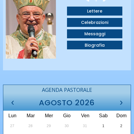
Lettere
Celebrazioni
Messaggi
Biografia
AGENDA PASTORALE
‹
›
AGOSTO 2026
Lun
Mar
Mer
Gio
Ven
Sab
Dom
27
28
29
30
31
1
2