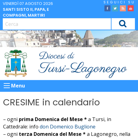
Skip
VENERDÌ 07 AGOSTO 2026
SANTI SISTO II, PAPA, E
to
facebook
Twitter
Feed
Yo
COMPAGNI, MARTIRI
content
CERCA
Menu
CRESIME in calendario
– ogni
prima Domenica del Mese *
a Tursi, in
Cattedrale: info
don Domenico Buglione
– ogni
terza Domenica del Mese *
a Lagonegro, nella