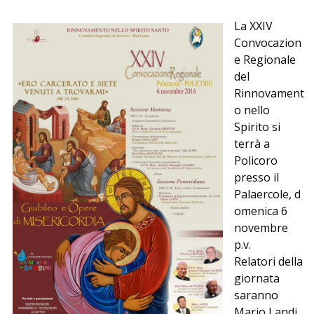
La XXIV
Convocazion
e Regionale
del
Rinnovament
o nello
Spirito si
terrà a
Policoro
presso il
Palaercole, d
omenica 6
novembre
p.v.
Relatori della
giornata
saranno
Mario Landi,