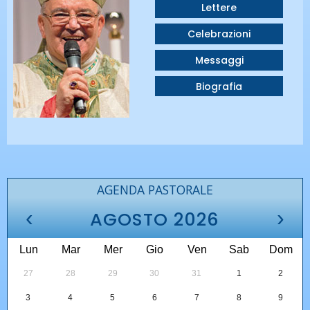
Lettere
Celebrazioni
Messaggi
Biografia
AGENDA PASTORALE
‹
›
AGOSTO 2026
Lun
Mar
Mer
Gio
Ven
Sab
Dom
27
28
29
30
31
1
2
3
4
5
6
7
8
9