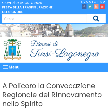
Skip
GIOVEDÌ 06 AGOSTO 2026
FESTA DELLA TRASFIGURAZIONE
to
facebook
Twitter
Feed
Yo
DEL SIGNORE
content
CERCA
Menu
A Policoro la Convocazione
Regionale del Rinnovamento
nello Spirito