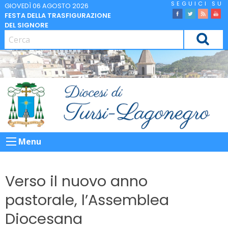
Skip
GIOVEDÌ 06 AGOSTO 2026
FESTA DELLA TRASFIGURAZIONE
to
facebook
Twitter
Feed
Yo
DEL SIGNORE
content
CERCA
Menu
Verso il nuovo anno
pastorale, l’Assemblea
Diocesana