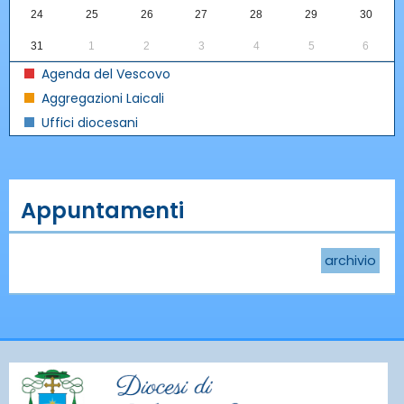
24
25
26
27
28
29
30
31
1
2
3
4
5
6
Agenda del Vescovo
Aggregazioni Laicali
Uffici diocesani
Appuntamenti
archivio