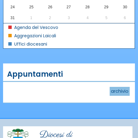
24
25
26
27
28
29
30
31
1
2
3
4
5
6
Agenda del Vescovo
Aggregazioni Laicali
Uffici diocesani
Appuntamenti
archivio