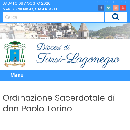
Skip
SABATO 08 AGOSTO 2026
SAN DOMENICO, SACERDOTE
to
facebook
Twitter
Feed
Yo
content
CERCA
Menu
Ordinazione Sacerdotale di
don Paolo Torino