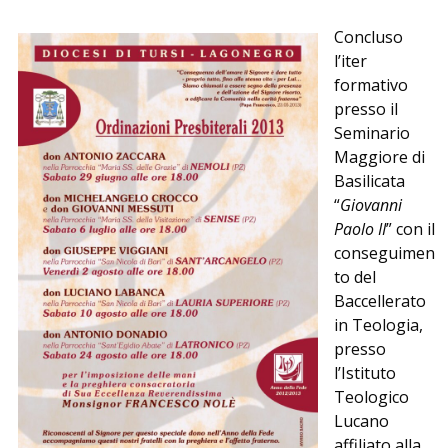
Concluso
l’iter
formativo
presso il
Seminario
Maggiore di
Basilicata
“
Giovanni
Paolo II
” con il
conseguimen
to del
Baccellerato
in Teologia,
presso
l’Istituto
Teologico
Lucano
affiliato alla