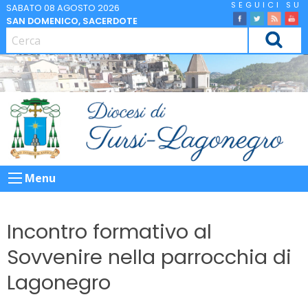
Skip
SABATO 08 AGOSTO 2026
SAN DOMENICO, SACERDOTE
to
facebook
Twitter
Feed
Yo
content
CERCA
Menu
Incontro formativo al
Sovvenire nella parrocchia di
Lagonegro