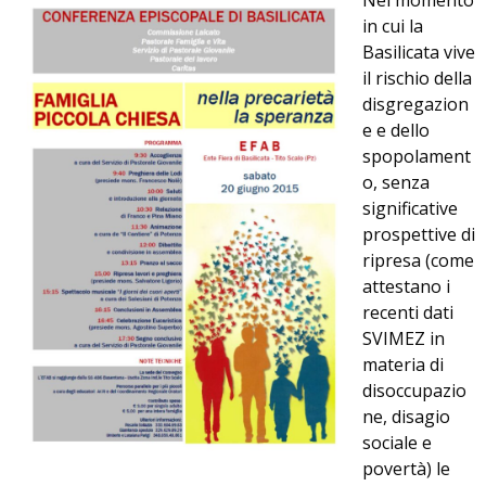
Nel momento
in cui la
Basilicata vive
il rischio della
disgregazion
e e dello
spopolament
o, senza
significative
prospettive di
ripresa (come
attestano i
recenti dati
SVIMEZ in
materia di
disoccupazio
ne, disagio
sociale e
povertà) le