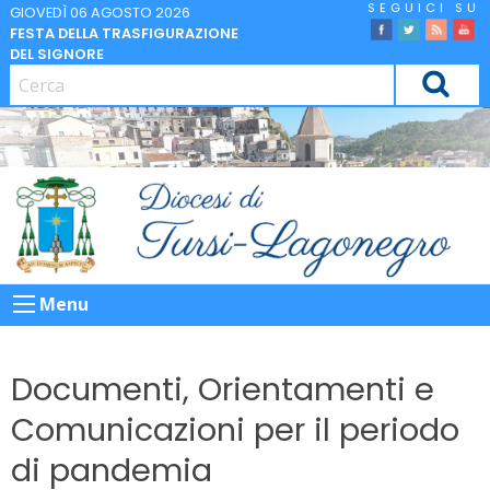
Skip
GIOVEDÌ 06 AGOSTO 2026
FESTA DELLA TRASFIGURAZIONE
to
facebook
Twitter
Feed
Yo
DEL SIGNORE
content
CERCA
Menu
Documenti, Orientamenti e
Comunicazioni per il periodo
di pandemia