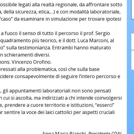
ossibile legati alla realtà regionale, da affrontare sotto
, della sicurezza, etica,…) e con modalità laboratoriale,
caso” da esaminare in simulazione per trovare ipotesi
uoco il senso di tutto il percorso il prof. Sergio
quadramento più teorico, e il dott. Luca Marconi, al
ato” sulla testimonianza. Entrambi hanno maturato
in schieramenti diversi.
mons. Vincenzo Orofino.
ressati alla problematica, così che sulla base
ecidere consapevolmente di seguire l’intero percorso e
ti, gli appuntamenti laboratoriali non sono pensati
 cui si ascolta, ma indirizzati a chi intende coinvolgersi
prendere a cuore territorio e istituzioni, “esserci”
 sentire la voce dei laici cattolici per aspetti cruciali
Anna Maria Bianchi,
Presidente CDAL