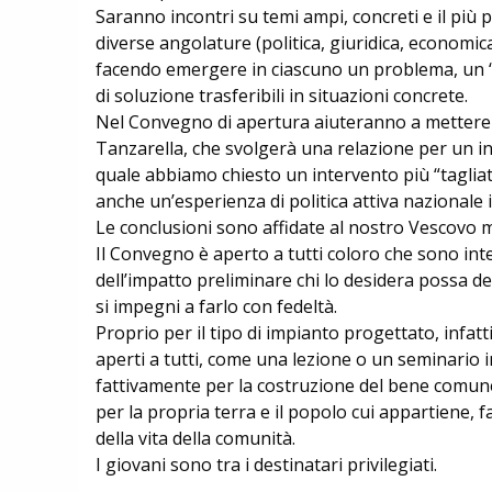
Saranno incontri su temi ampi, concreti e il più p
diverse angolature (politica, giuridica, economica
facendo emergere in ciascuno un problema, un “
di soluzione trasferibili in situazioni concrete.
Nel Convegno di apertura aiuteranno a mettere a f
Tanzarella, che svolgerà una relazione per un in
quale abbiamo chiesto un intervento più “tagli
anche un’esperienza di politica attiva nazionale 
Le conclusioni sono affidate al nostro Vescovo 
Il Convegno è aperto a tutti coloro che sono inte
dell’impatto preliminare chi lo desidera possa d
si impegni a farlo con fedeltà.
Proprio per il tipo di impianto progettato, infat
aperti a tutti, come una lezione o un seminario in
fattivamente per la costruzione del bene comune, 
per la propria terra e il popolo cui appartiene, far
della vita della comunità.
I giovani sono tra i destinatari privilegiati.