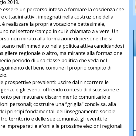
io 2019.
e essere un percorso inteso a formare la coscienza che
e cittadini attivi, impegnati nella costruzione della
, è realizzare la propria vocazione battesimale,
cuno nel settore/campo in cui è chiamato a vivere. Un
orso non mirato alla formazione di persone che si
iscano nell’immediato nella politica attiva candidandosi
nsigliere regionale o altro, ma mirante alla formazione
edio periodo di una classe politica che veda nel
eguimento del bene comune il proprio compito di
zio.
e prospettive prevalenti: uscire dal rincorrere le
enze e gli eventi, offrendo contesti di discussione e
ronto per maturare discernimento comunitario e
ioni personali; costruire una “griglia” condivisa, alla
 dei principi fondamentali dell’insegnamento sociale
ro territorio e delle sue comunità, gli eventi, le
re impreparati e afoni alle prossime elezioni regionali