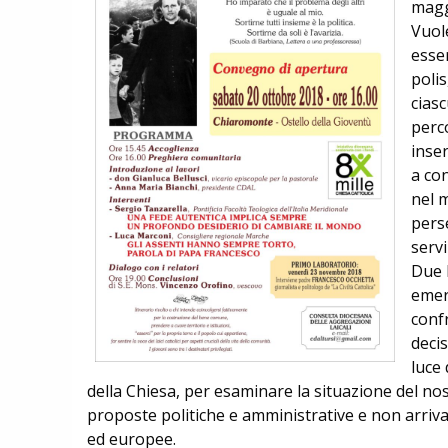
magg
Vuol
esser
polis
cias
perc
inser
a co
nel m
pers
servi
Due l
emerg
conf
decis
luce
della Chiesa, per esaminare la situazione del nost
proposte politiche e amministrative e non arriva
ed europee.