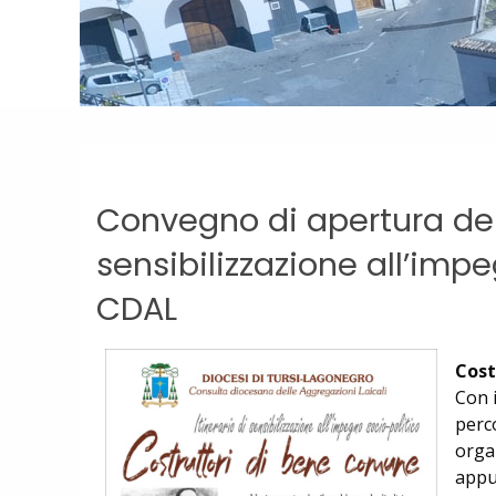
Convegno di apertura dell’
sensibilizzazione all’imp
CDAL
Cost
Con 
perco
organ
appu