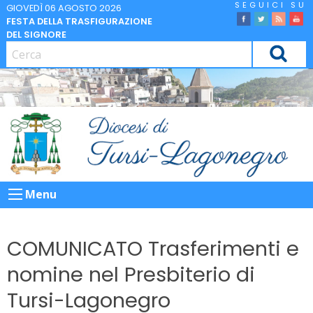
Skip
GIOVEDÌ 06 AGOSTO 2026
FESTA DELLA TRASFIGURAZIONE
to
facebook
Twitter
Feed
Yo
DEL SIGNORE
content
CERCA
Menu
COMUNICATO Trasferimenti e
nomine nel Presbiterio di
Tursi-Lagonegro