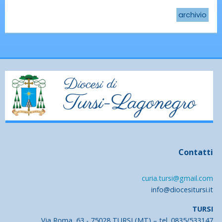
archivio
Contatti
curia.tursi@gmail.com
info@diocesitursi.it
TURSI
Via Roma, 63 - 75028 TURSI (MT) – tel. 0835/533147