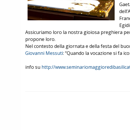
Gaet
dell’
Fr
an
Egid
Assicuriamo loro la nostra gioiosa preghiera perch
propone loro.
Nel contesto della giornata e della festa del bu
Giovanni Messuti
: “Quando la vocazione si fa ic
info su
http://www.seminariomaggioredibasilicat