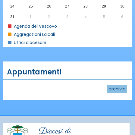
24
25
26
27
28
29
30
31
1
2
3
4
5
6
Agenda del Vescovo
Aggregazioni Laicali
Uffici diocesani
Appuntamenti
archivio