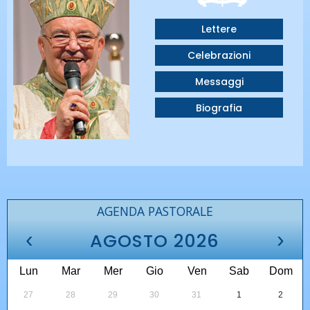
Lettere
Celebrazioni
Messaggi
Biografia
AGENDA PASTORALE
‹
›
AGOSTO 2026
Lun
Mar
Mer
Gio
Ven
Sab
Dom
27
28
29
30
31
1
2