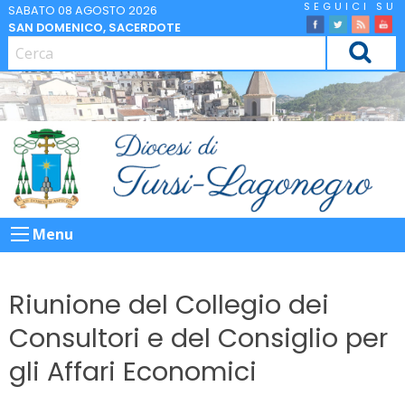
Skip
SABATO 08 AGOSTO 2026
SAN DOMENICO, SACERDOTE
to
facebook
Twitter
Feed
Yo
content
CERCA
Menu
Riunione del Collegio dei
Consultori e del Consiglio per
gli Affari Economici