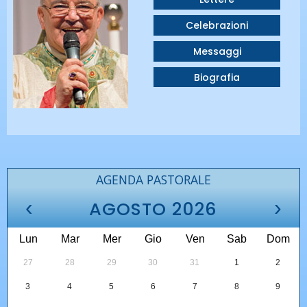
Celebrazioni
Messaggi
Biografia
AGENDA PASTORALE
‹
›
AGOSTO 2026
Lun
Mar
Mer
Gio
Ven
Sab
Dom
27
28
29
30
31
1
2
3
4
5
6
7
8
9