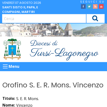
Skip
VENERDÌ 07 AGOSTO 2026
SANTI SISTO II, PAPA, E
to
facebook
Twitter
Feed
Yo
COMPAGNI, MARTIRI
content
CERCA
Menu
Orofino S. E. R. Mons. Vincenzo
Titolo:
S. E. R. Mons.
Nome:
Vincenzo