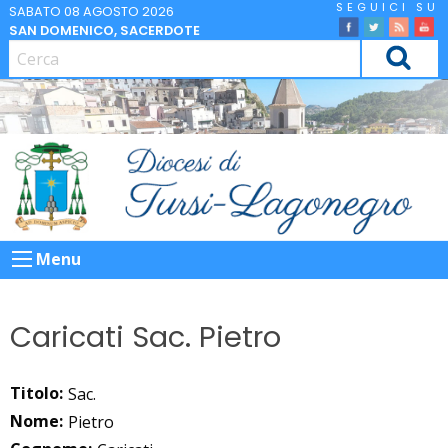
Skip
SABATO 08 AGOSTO 2026
SAN DOMENICO, SACERDOTE
to
facebook
Twitter
Feed
Yo
content
CERCA
Menu
Caricati Sac. Pietro
Titolo:
Sac.
Nome:
Pietro