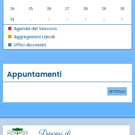
24
25
26
27
28
29
30
31
1
2
3
4
5
6
Agenda del Vescovo
Aggregazioni Laicali
Uffici diocesani
Appuntamenti
archivio