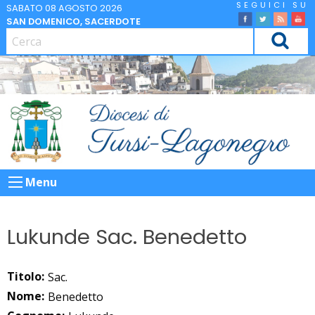
Skip
SABATO 08 AGOSTO 2026
SAN DOMENICO, SACERDOTE
to
facebook
Twitter
Feed
Yo
content
CERCA
Menu
Lukunde Sac. Benedetto
Titolo:
Sac.
Nome:
Benedetto