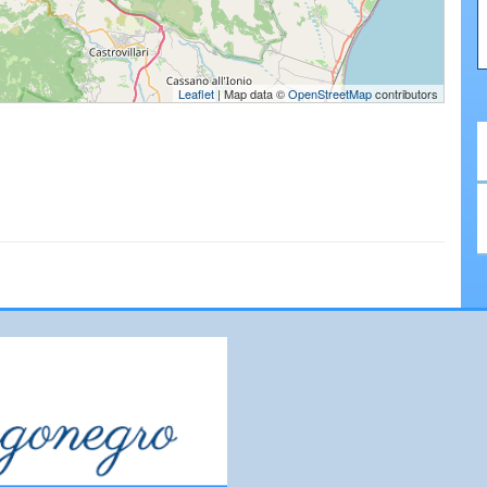
Leaflet
| Map data ©
OpenStreetMap
contributors