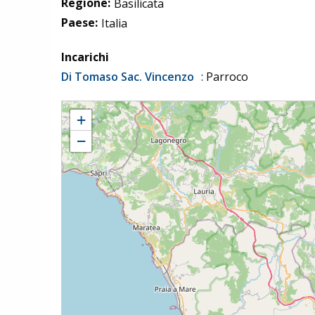
Regione:
Basilicata
Paese:
Italia
Incarichi
Di Tomaso Sac. Vincenzo
: Parroco
Viggianello - Parrocchia B. V. Maria del Carmelo
+
−