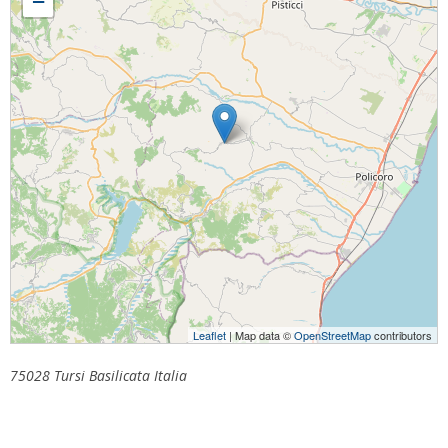
−
Leaflet
| Map data ©
OpenStreetMap
contributors
75028 Tursi Basilicata Italia