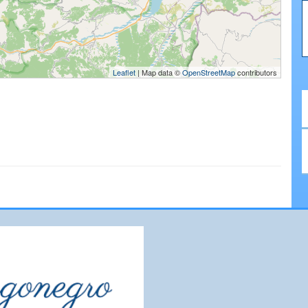
Leaflet
| Map data ©
OpenStreetMap
contributors