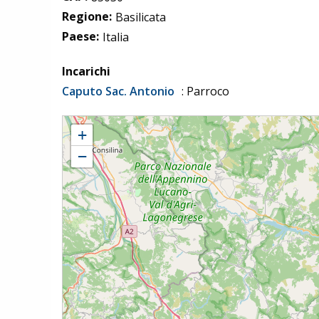
Regione:
Basilicata
Paese:
Italia
Incarichi
Caputo Sac. Antonio
: Parroco
San Martino d'Agri - Parrocchia San Pietro Apostolo
+
−