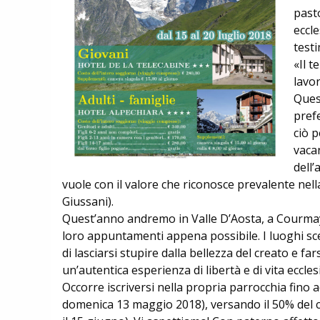
past
eccle
test
«Il t
lavor
Ques
pref
ciò p
vacan
dell
vuole con il valore che riconosce prevalente nel
Giussani).
Quest’anno andremo in Valle D’Aosta, a Courmay
loro appuntamenti appena possibile. I luoghi sce
di lasciarsi stupire dalla bellezza del creato e f
un’autentica esperienza di libertà e di vita ecclesi
Occorre iscriversi nella propria parrocchia fin
domenica 13 maggio 2018), versando il 50% del co