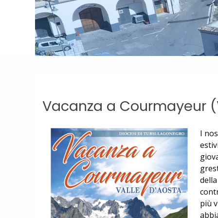
Vacanza a Courmayeur (V
I nos
estiv
giova
grest
dell
cont
più v
abbi