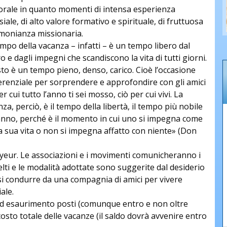
orale in quanto momenti di intensa esperienza
siale, di alto valore formativo e spirituale, di fruttuosa
imonianza missionaria.
empo della vacanza – infatti – è un tempo libero dal
o e dagli impegni che scandiscono la vita di tutti giorni.
to è un tempo pieno, denso, carico. Cioè l’occasione
erenziale per sorprendere e approfondire con gli amici
er cui tutto l’anno ti sei mosso, ciò per cui vivi. La
za, perciò, è il tempo della libertà, il tempo più nobile
’anno, perché è il momento in cui uno si impegna come
la sua vita o non si impegna affatto con niente» (Don
eur. Le associazioni e i movimenti comunicheranno i
lti e le modalità adottate sono suggerite dal desiderio
arsi condurre da una compagnia di amici per vivere
ale.
o ad esaurimento posti (comunque entro e non oltre
sto totale delle vacanze (il saldo dovrà avvenire entro