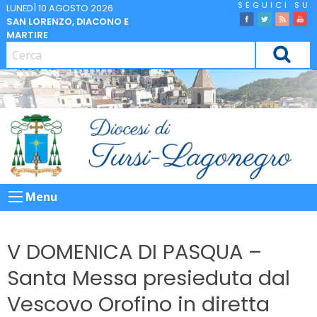
Skip
LUNEDÌ 10 AGOSTO 2026
SAN LORENZO, DIACONO E
to
facebook
Twitter
Feed
Yo
MARTIRE
content
CERCA
Menu
V DOMENICA DI PASQUA –
Santa Messa presieduta dal
Vescovo Orofino in diretta