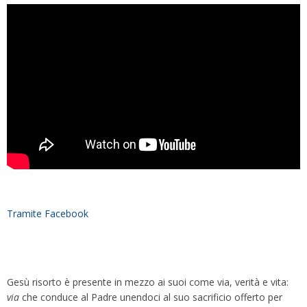
Tramite Facebook
Gesù risorto è presente in mezzo ai suoi come via, verità e vita:
via
che conduce al Padre unendoci al suo sacrificio offerto per