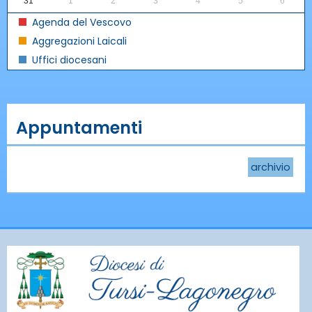
31
1
2
3
4
5
6
Agenda del Vescovo
Aggregazioni Laicali
Uffici diocesani
Appuntamenti
archivio