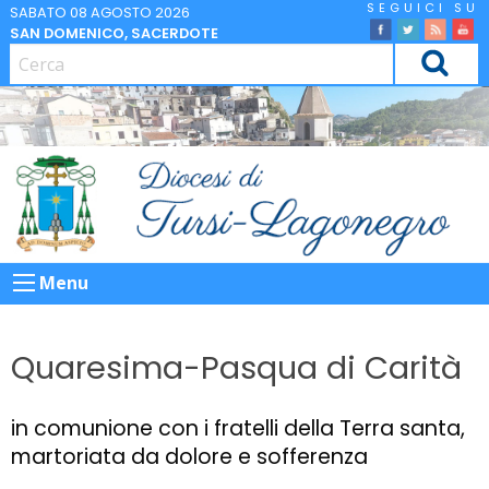
Skip
SABATO 08 AGOSTO 2026
SAN DOMENICO, SACERDOTE
to
facebook
Twitter
Feed
Yo
content
CERCA
Menu
Quaresima-Pasqua di Carità
in comunione con i fratelli della Terra santa,
martoriata da dolore e sofferenza