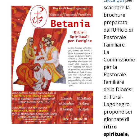
clicca qui
per
scaricare la
brochure
preparata
dall’Ufficio di
Pastorale
Familiare
La
Commissione
per la
Pastorale
familiare
della Diocesi
di Tursi-
Lagonegro
propone sei
giornate di
ritiro
spirituale
,