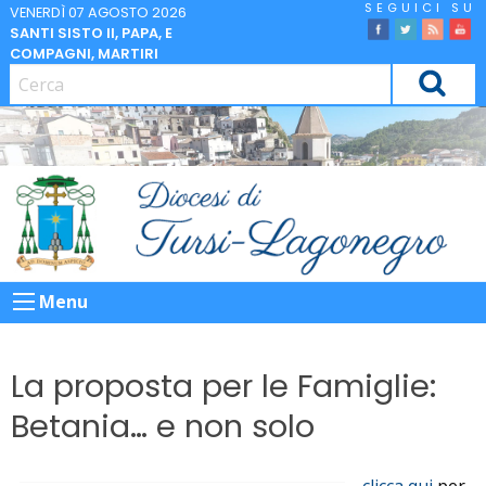
Skip
VENERDÌ 07 AGOSTO 2026
SANTI SISTO II, PAPA, E
to
facebook
Twitter
Feed
Yo
COMPAGNI, MARTIRI
content
CERCA
Menu
La proposta per le Famiglie:
Betania… e non solo