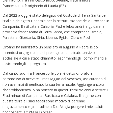
Definitorio. Fra Francesco Ielpo, 54enne, frate minore
francescano, è originario di Lauria (PZ).
Dal 2022 a oggi è stato delegato del Custode di Terra Santa per
l’Italia e delegato Generale per la ristrutturazione delle Province in
Campania, Basilicata e Calabria. Padre Ielpo andrà a guidare la
provincia francescana di Terra Santa, che comprende Israele,
Palestina, Giordania, Siria, Libano, Egitto, Cipro e Rodi.
Orofino ha indirizzato un pensiero di augurio a Padre Ielpo
dicendosi orgoglioso per il prestigioso e delicato servizio
ecclesiale a cui è stato chiamato, esprimendogli i complimenti e
assicurandogli la preghiera.
Dal canto suo Fra Francesco Ielpo si è detto onorato e
commosso di ricevere il messaggio del Vescovo, assicurando di
non aver mai dimenticato la sua terra natale. Aggiunge ancora
che “l’obbedienza lo ha portato in questi ultimi tre anni a servire i
Frati minori di Campania, Basilicata e Calabria. Il legame con
questa terra e i suoi fedeli sono motivo di perenne
ringraziamento e gratitudine a Dio. Voglia porgere i miei saluti
riconoscenti a tutta la Diocesi”.