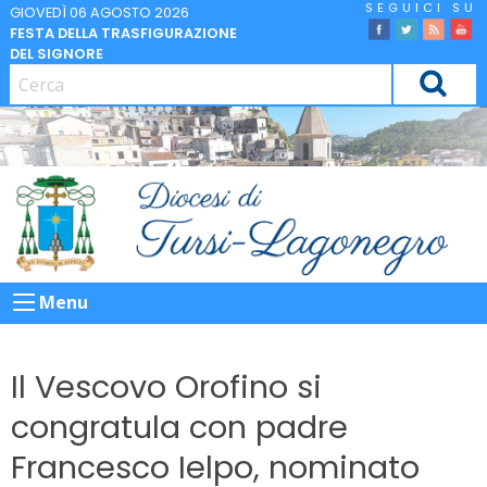
Skip
GIOVEDÌ 06 AGOSTO 2026
FESTA DELLA TRASFIGURAZIONE
to
facebook
Twitter
Feed
Yo
DEL SIGNORE
content
CERCA
Menu
Il Vescovo Orofino si
congratula con padre
Francesco Ielpo, nominato