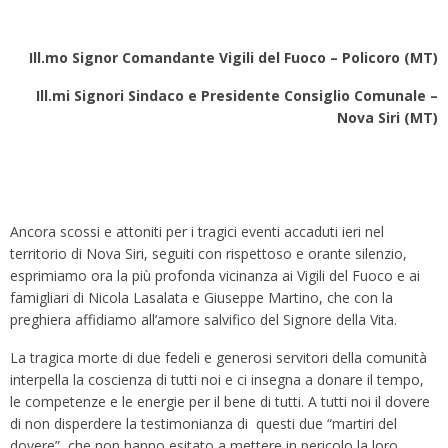
Ill.mo Signor Comandante Vigili del Fuoco – Policoro (MT)
Ill.mi Signori Sindaco e Presidente Consiglio Comunale –
Nova Siri (MT)
Ancora scossi e attoniti per i tragici eventi accaduti ieri nel
territorio di Nova Siri, seguiti con rispettoso e orante silenzio,
esprimiamo ora la più profonda vicinanza ai Vigili del Fuoco e ai
famigliari di Nicola Lasalata e Giuseppe Martino, che con la
preghiera affidiamo all’amore salvifico del Signore della Vita.
La tragica morte di due fedeli e generosi servitori della comunità
interpella la coscienza di tutti noi e ci insegna a donare il tempo,
le competenze e le energie per il bene di tutti. A tutti noi il dovere
di non disperdere la testimonianza di questi due “martiri del
dovere”, che non hanno esitato a mettere in pericolo la loro