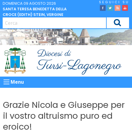
Skip
DOMENICA 09 AGOSTO 2026
SANTA TERESA BENEDETTA DELLA
to
facebook
Twitter
Feed
Yo
CROCE (EDITH) STEIN, VERGINE
content
CERCA
Menu
Grazie Nicola e Giuseppe per
il vostro altruismo puro ed
eroico!