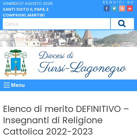
Skip
VENERDÌ 07 AGOSTO 2026
SANTI SISTO II, PAPA, E
to
facebook
Twitter
Feed
Yo
COMPAGNI, MARTIRI
content
CERCA
Menu
Elenco di merito DEFINITIVO –
Insegnanti di Religione
Cattolica 2022-2023