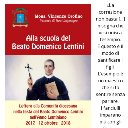
«La
correzione
non basta […]
bisogna che
vi si unisca
l’esempio.
E questo è il
modo di
santificare i
figli.
L’esempio è
un maestro
che si fa
sentire senza
parlare.
I fanciulli
imparano
più con gli