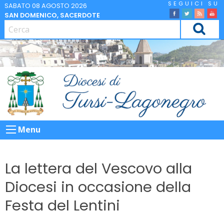
Skip
SABATO 08 AGOSTO 2026
SAN DOMENICO, SACERDOTE
to
facebook
Twitter
Feed
Yo
content
CERCA
Menu
La lettera del Vescovo alla
Diocesi in occasione della
Festa del Lentini