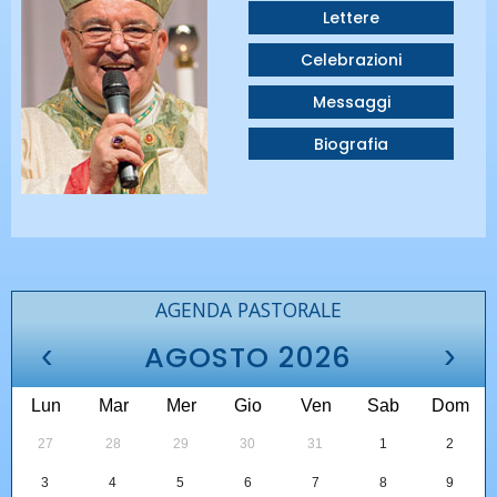
Lettere
Celebrazioni
Messaggi
Biografia
AGENDA PASTORALE
‹
›
AGOSTO 2026
Lun
Mar
Mer
Gio
Ven
Sab
Dom
27
28
29
30
31
1
2
3
4
5
6
7
8
9