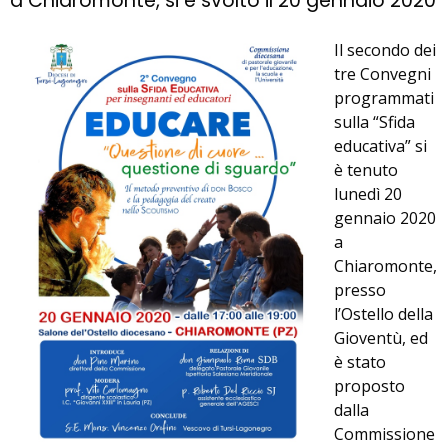
a Chiaromonte, si è svolto il 20 gennaio 2020
Il secondo dei
tre Convegni
programmati
sulla “Sfida
educativa” si
è tenuto
lunedì 20
gennaio 2020
a
Chiaromonte,
presso
l’Ostello della
Gioventù, ed
è stato
proposto
dalla
Commissione